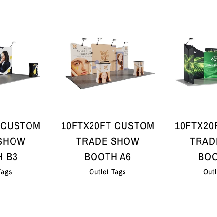
 CUSTOM
10FTX20FT CUSTOM
10FTX20
 SHOW
TRADE SHOW
TRAD
 B3
BOOTH A6
BOO
Tags
Outlet Tags
Outl