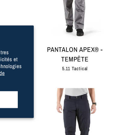
® -
PANTALON APEX® -
utres
TEMPÊTE
icités et
chnologies
5.11 Tactical
 de