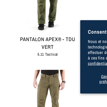
Consent
PANTALON APEX® - TDU
PA
Nous et nos
VERT
M
technologie
effectuer 
5.11 Tactical
à ces fins
confidentia
Gér
préf