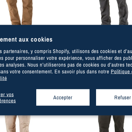
ement aux cookies
NTALON APEX® -
PANTALON APEX
 partenaires, y compris Shopify, utilisons des cookies et d’a
ARRON BATAILLE
VOLCANIC
s pour personnaliser votre expérience, vous afficher des publ
des analyses. Nous n’utiliserons pas de cookies ou d’autres te
5.11 Tactical
5.11 Tactical
 sans votre consentement. En savoir plus dans notre
Politique
lité
er vos
Accepter
Refuser
érences